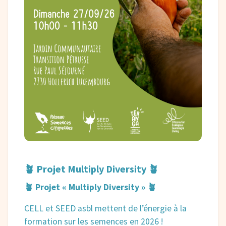
🪴 Projet Multiply Diversity 🪴
🪴 Projet « Multiply Diversity » 🪴
CELL et SEED asbl mettent de l’énergie à la
formation sur les semences en 2026 !