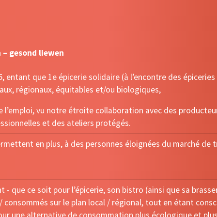
n – gesond liewen
15, entant que 1e épicerie solidaire (à l’encontre des épiceri
caux, régionaux, équitables et/ou biologiques,
 l’emploi, vu notre étroite collaboration avec des producteur
essionnelles et des ateliers protégés.
permettent en plus, à des personnes éloignées du marché de t
- que ce soit pour l’épicerie, son bistro (ainsi que sa brass
/ consommés sur le plan local / régional, tout en étant cons
r une alternative de consommation plus écologique et plus 