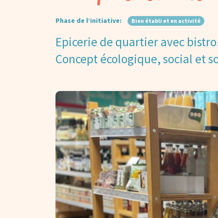
Phase de l’initiative:
Bien établi et en activité
Epicerie de quartier avec bistro
Concept écologique, social et so