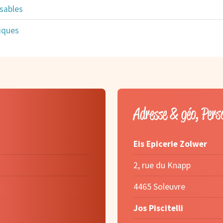
sables
iques
Adresse & géo, Pers
Eis Epicerie Zolwer
2, rue du Knapp
4465 Soleuvre
Jos Piscitelli