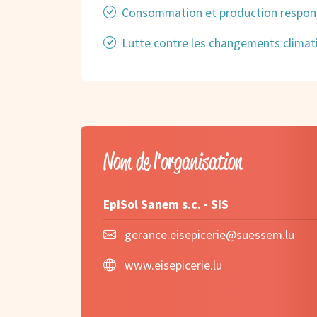
Consommation et production respon
Lutte contre les changements climat
Nom de l'organisation
EpiSol Sanem s.c. - SIS
gerance.eisepicerie@suessem.lu
www.eisepicerie.lu