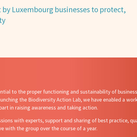
 by Luxembourg businesses to protect,
ty
tial to the proper functioning and sustainability of business
 launching the Biodiversity Action Lab, we have enabled a wor
part in raising awareness and taking action.
ons with experts, support and sharing of best practice, qual
e with the group over the course of a year.