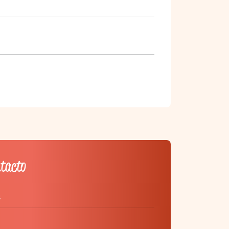
ntacto
s