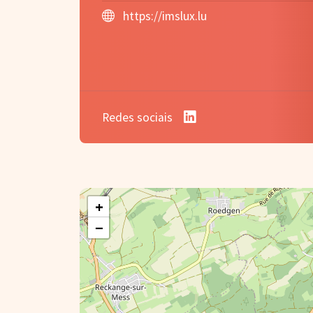
https://imslux.lu
Redes sociais
+
−