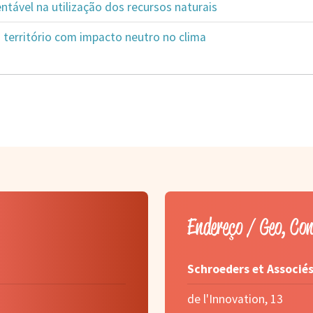
tável na utilização dos recursos naturais
 território com impacto neutro no clima
Endereço / Geo, Co
Schroeders et Associé
de l'Innovation, 13