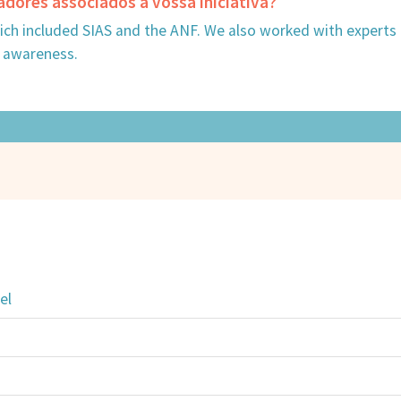
adores associados à vossa iniciativa?
ich included SIAS and the ANF. We also worked with expert
s awareness.
el