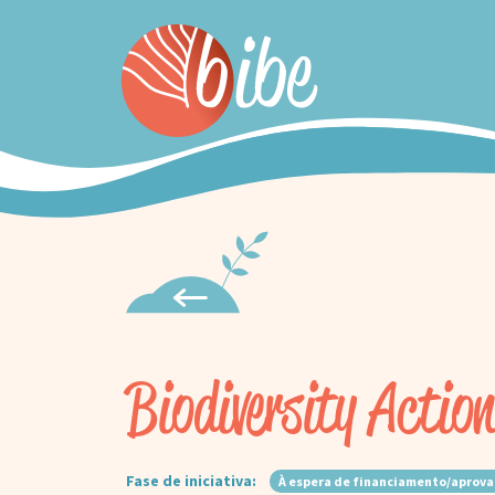
Biodiversity Actio
Fase de iniciativa:
À espera de financiamento/aprov