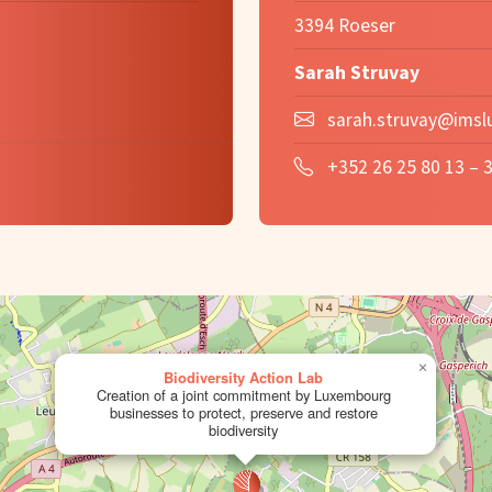
3394 Roeser
Sarah Struvay
sarah.struvay@imslu
+352 26 25 80 13 – 
×
Biodiversity Action Lab
Creation of a joint commitment by Luxembourg
businesses to protect, preserve and restore
biodiversity