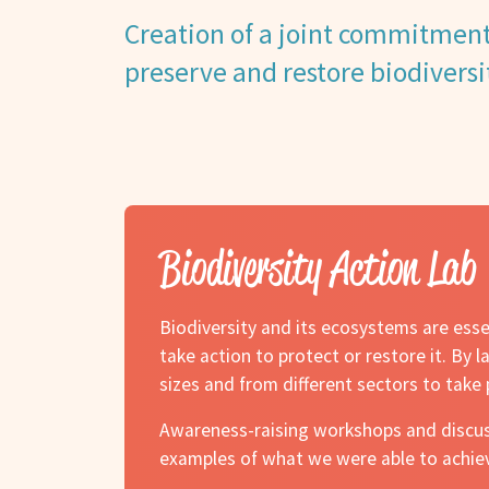
Creation of a joint commitment
preserve and restore biodiversi
Biodiversity Action Lab
Biodiversity and its ecosystems are essen
take action to protect or restore it. By
sizes and from different sectors to take 
Awareness-raising workshops and discussi
examples of what we were able to achiev