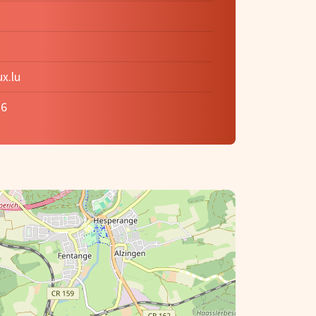
x.lu
36