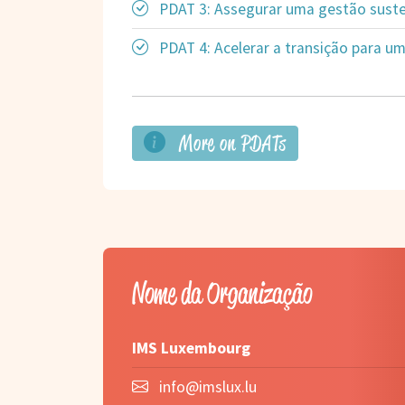
PDAT 3: Assegurar uma gestão susten
PDAT 4: Acelerar a transição para um
More on PDATs
Nome da Organização
IMS Luxembourg
info@imslux.lu