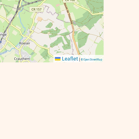
Leaflet
|
© OpenStreetMap