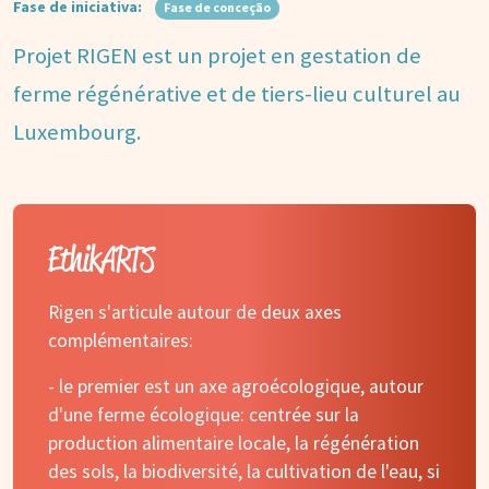
Fase de iniciativa:
Fase de conceção
Projet RIGEN est un projet en gestation de
ferme régénérative et de tiers-lieu culturel au
Luxembourg.
EthikARTS
Rigen s'articule autour de deux axes
complémentaires:
- le premier est un axe agroécologique, autour
d'une ferme écologique: centrée sur la
production alimentaire locale, la régénération
des sols, la biodiversité, la cultivation de l'eau, si