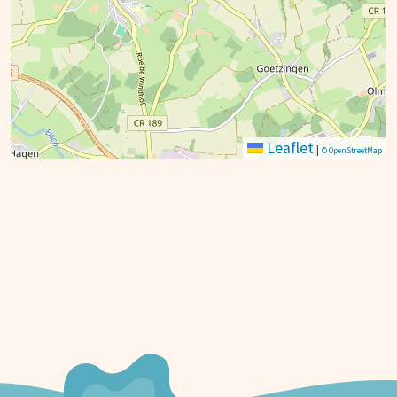
Leaflet
|
© OpenStreetMap