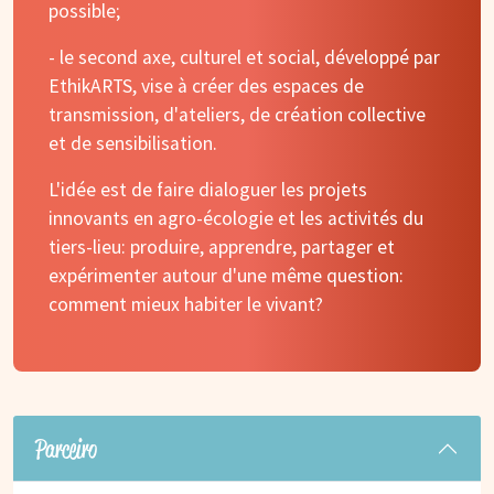
possible;
- le second axe, culturel et social, développé par
EthikARTS
, vise à créer des espaces de
transmission, d'ateliers, de création collective
et de sensibilisation.
L'idée est de faire dialoguer les projets
innovants en agro-écologie et les activités du
tiers-lieu: produire, apprendre, partager et
expérimenter autour d'une même question:
comment mieux habiter le vivant?
Parceiro