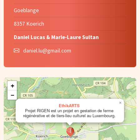
Goeblange
8357 Koerich
Daniel Lucas & Marie-Laure Sultan
daniel.lu@gmail.com
+
−
×
EthikARTS
Projet RIGEN est un projet en gestation de ferme
régénérative et de tiers-lieu culturel au Luxembourg.