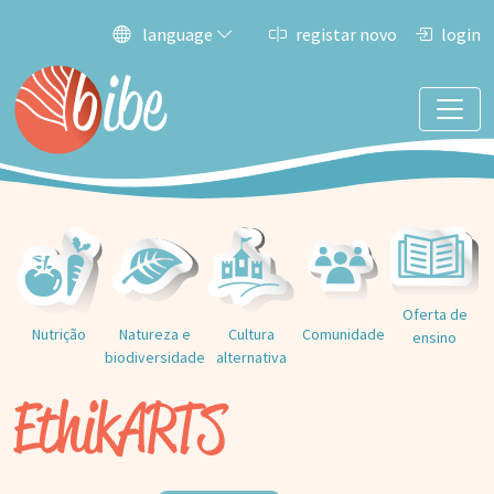
language
registar novo
login
Oferta de
Nutrição
Natureza e
Cultura
Comunidade
ensino
biodiversidade
alternativa
EthikARTS