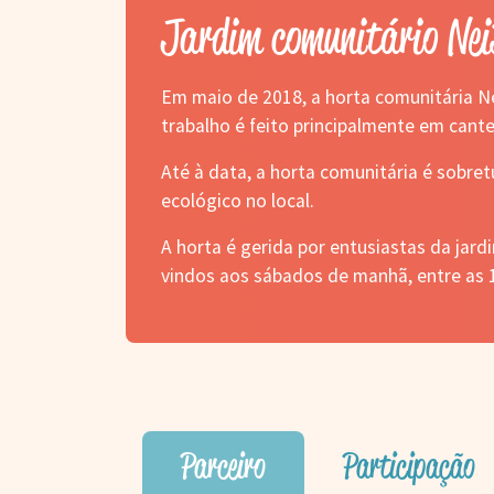
Jardim comunitário Nei
Em maio de 2018, a horta comunitária Ne
trabalho é feito principalmente em cant
Até à data, a horta comunitária é sobre
ecológico no local.
A horta é gerida por entusiastas da jard
vindos aos sábados de manhã, entre as 1
Parceiro
Participação