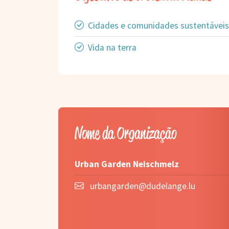
Cidades e comunidades sustentáveis
Vida na terra
Nome da Organização
Urban Garden Neischmelz
urbangarden@dudelange.lu