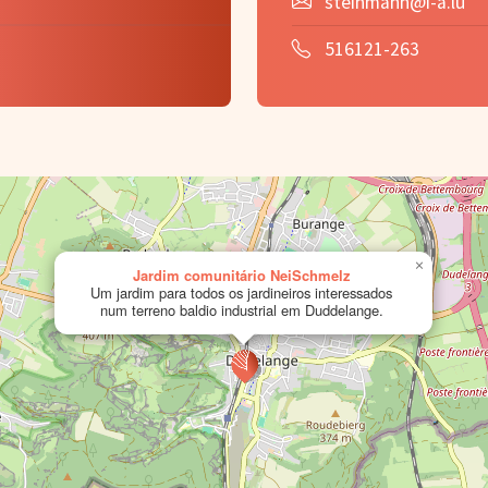
steinmann@i-a.lu
516121-263
×
Jardim comunitário NeiSchmelz
Um jardim para todos os jardineiros interessados
num terreno baldio industrial em Duddelange.