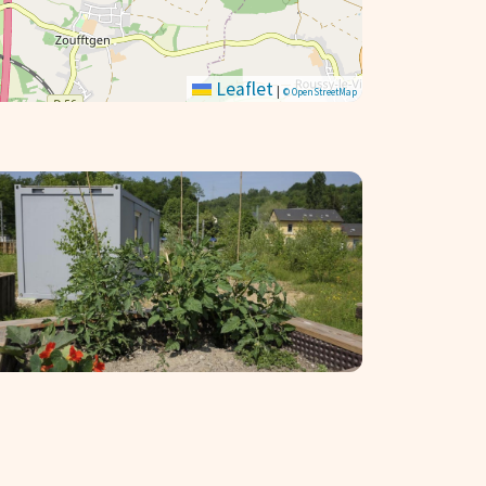
Leaflet
|
© OpenStreetMap