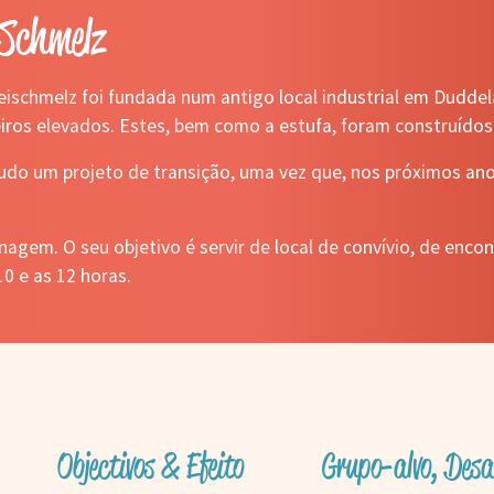
Schmelz
ischmelz foi fundada num antigo local industrial em Duddela
eiros elevados. Estes, bem como a estufa, foram construídos
tudo um projeto de transição, uma vez que, nos próximos ano
inagem. O seu objetivo é servir de local de convívio, de enco
0 e as 12 horas.
Objectivos & Efeito
Grupo-alvo, Desa