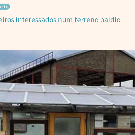
ento
eiros interessados num terreno baldio