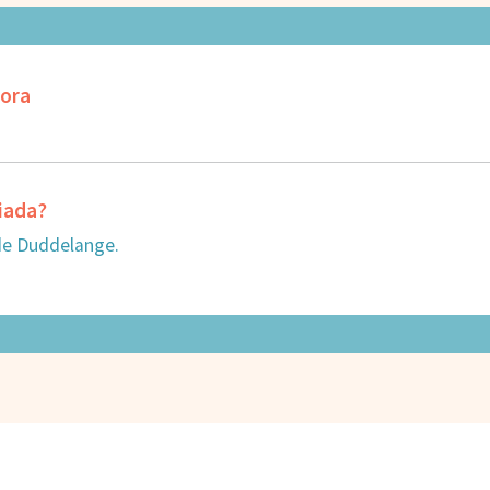
dora
ciada?
 de Duddelange.