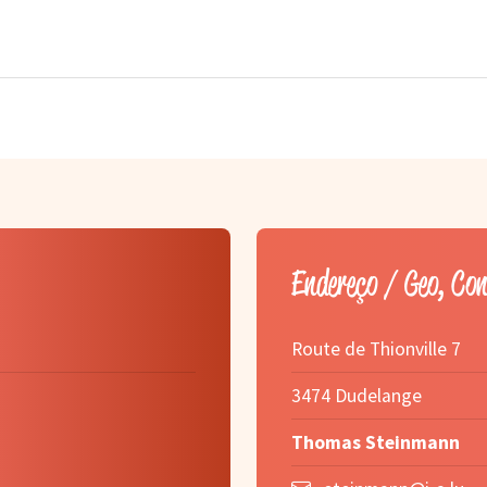
Endereço / Geo, Co
Route de Thionville 7
3474 Dudelange
Thomas Steinmann