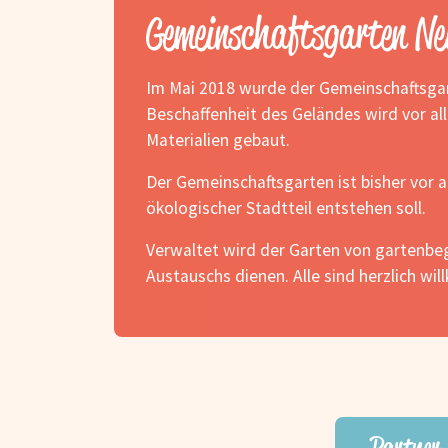
Gemeinschaftsgarten Ne
Im Mai 2018 wurde der Gemeinschaftsga
Beschaffenheit des Geländes wird vor a
Materialien gebaut.
Der Gemeinschaftsgarten ist bisher vor
ökologischer Stadtteil entstehen soll.
Verwaltet wird der Garten von gartenbeg
Austauschs dienen. Alle sind herzlich 