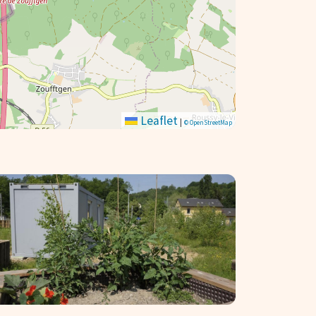
Leaflet
|
© OpenStreetMap