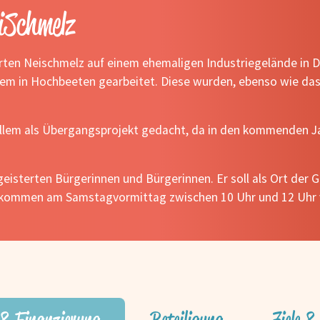
iSchmelz
rten Neischmelz auf einem ehemaligen Industriegelände in 
llem in Hochbeeten gearbeitet. Diese wurden, ebenso wie da
 allem als Übergangsprojekt gedacht, da in den kommenden J
eisterten Bürgerinnen und Bürgerinnen. Er soll als Ort der 
willkommen am Samstagvormittag zwischen 10 Uhr und 12 Uh