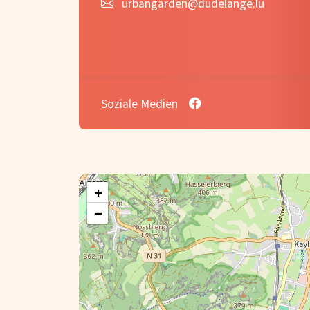
urbangarden@dudelange.lu
Soziale Medien
+
−