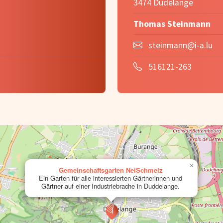
3474 Dudelange
Thomas Steinmann
steinmann@i-a.lu
516121-263
×
Gemeinschaftsgarten NeiSchmelz
Ein Garten für alle interessierten Gärtnerinnen und
Gärtner auf einer Industriebrache in Duddelange.