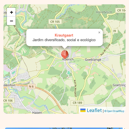
+
−
×
Krautgaart
Jardim diversificado, social e ecológico
Leaflet
|
© OpenStreetMap