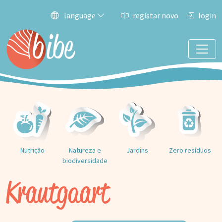
language
registar novo
login
Nutrição
Natureza e
Jardins
Zero resíduos
biodiversidade
Krautgaart