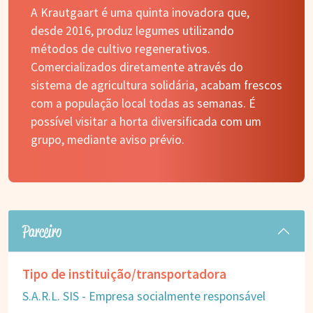
A Krautgaart é uma quinta inovadora que,
desde 2016, produz legumes utilizando
métodos de cultivo regenerativos.
Comercializados diretamente através do
sistema de agricultura solidária, acabam frescos
com a população local todas as semanas. É
possível visitar a horta diversificada com um
grupo, mediante aviso prévio.
Parceiro
Tipo de instituição/transportadora
S.A.R.L. SIS - Empresa socialmente responsável