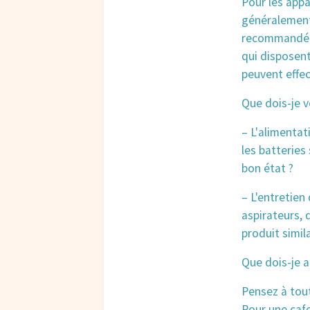
Pour les appa
généralement 
recommandé d
qui disposent
peuvent effe
Que dois-je v
– L'alimentati
les batteries
bon état ?
– L'entretien 
aspirateurs, 
produit simila
Que dois-je a
Pensez à tout
Pour une cafe