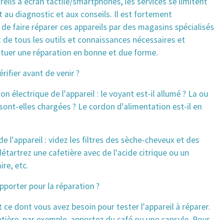
reils à écran tactile/smartphones, les services se limitent
au diagnostic et aux conseils. Il est fortement
e faire réparer ces appareils par des magasins spécialisés
 de tous les outils et connaissances nécessaires et
ctuer une réparation en bonne et due forme.
érifier avant de venir ?
on électrique de l'appareil : le voyant est-il allumé ? La ou
 sont-elles chargées ? Le cordon d'alimentation est-il en
de l'appareil : videz les filtres des sèche-cheveux et des
détartrez une cafetière avec de l'acide citrique ou un
ire, etc.
pporter pour la réparation ?
 ce dont vous avez besoin pour tester l'appareil à réparer.
tière, par exemple, apportez du café ou une capsule. Pour