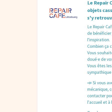
Le Repair 
objets cass
s'y retrouv
Le Repair Caf
de bénéficier
l'inspiration.
Combien ça co
Vous souhaite
doué·e de vo
Vous êtes les
sympathique 
📣 Si vous a
mécanique, co
contacter pou
l'accueil et à