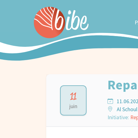
P
Repai
11
11.06.202
juin
Al Schoul 
Initiative:
Rep