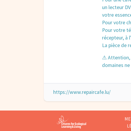
un lecteur D
votre essence
Pour votre ch
Pour votre té
récepteur, à l
La pièce de r
⚠ Attention, 
domaines ne s
https://www.repaircafe.lu/
ME
L