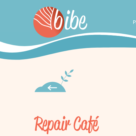
P
Repair Café