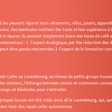
ù les peuvent réparer leurs vêtements, vélos, jouets, appareil
ncore.
Des benévoles mettent des tools et leur expérience à l
ien à réparer, ils peuvent simplement boire une tasse de café 
ndamentaux : 1. l'aspect écologique, par the réduction des dé
peut-être jamais rencontrées 3. l'aspect de la formation con
epair Cafés au Luxembourg, un réseau de petits groups locaux
t les visiteurs, l'échange between voisins et communes voisi
roups et bénévoles pour s'entraider.
 groupes locaux ont été créés dans all le Luxembourg, qui, a
uvent tenir des repair cafés autonomous.