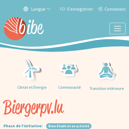
Langue
S'enregistrer
Connexion
Climat et Énergie
Communauté
Transition intérieure
Biergerpv.lu
Phase de l’initiative:
Bien établi et en activité