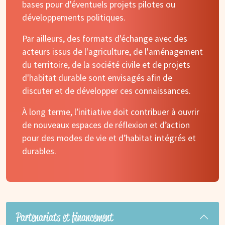
bases pour d'éventuels projets pilotes ou
développements politiques.
Par ailleurs, des formats d'échange avec des
acteurs issus de l'agriculture, de l'aménagement
du territoire, de la société civile et de projets
d'habitat durable sont envisagés afin de
discuter et de développer ces connaissances.
À long terme, l’initiative doit contribuer à ouvrir
de nouveaux espaces de réflexion et d’action
pour des modes de vie et d’habitat intégrés et
durables.
Partenariats et financement