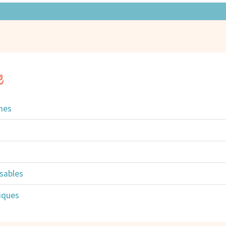
e
mes
sables
iques