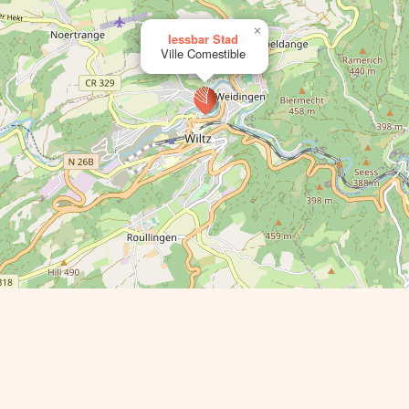
×
Iessbar Stad
Ville Comestible