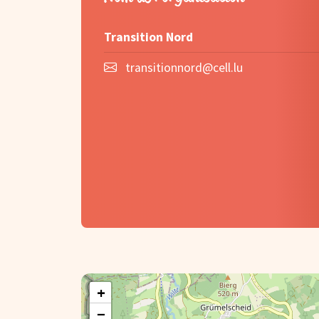
Transition Nord
transitionnord@cell.lu
+
−