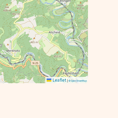
Leaflet
|
© OpenStreetMap