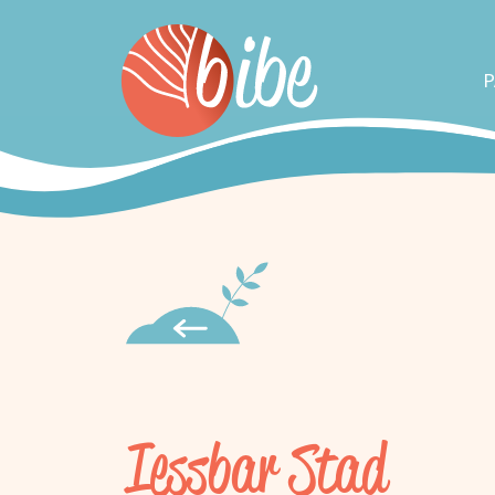
P
Iessbar Stad