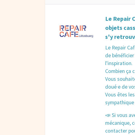
Le Repair 
objets cass
s'y retrouv
Le Repair Caf
de bénéficier
l'inspiration.
Combien ça co
Vous souhaite
doué·e de vo
Vous êtes les
sympathique 
📣 Si vous a
mécanique, co
contacter pou