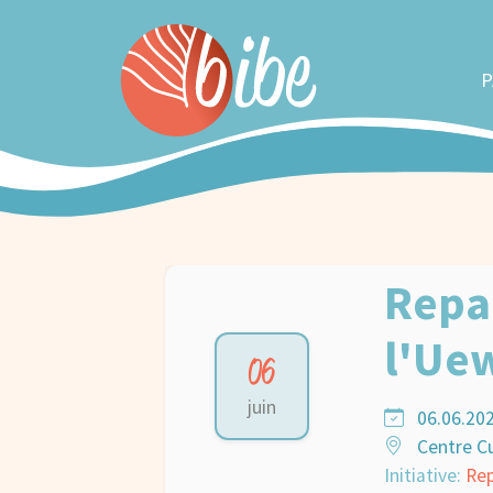
P
Repa
l'Ue
06
juin
06.06.202
Centre Cu
Initiative:
Rep