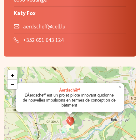
Katy Fox
aerdscheff@cell.lu
+352 691 643 124
+
−
×
Äerdschëff
L’Äerdschëff est un projet pilote innovant quidonne
de nouvelles impulsions en termes de conception de
bâtiment