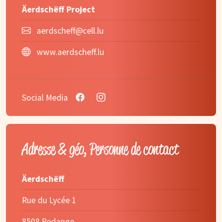
Äerdschëff Project
aerdscheff@cell.lu
www.aerdscheff.lu
Social Media
Adresse & géo, Personne de contact
Äerdschëff
Rue du Lycée 1
8508 Redange