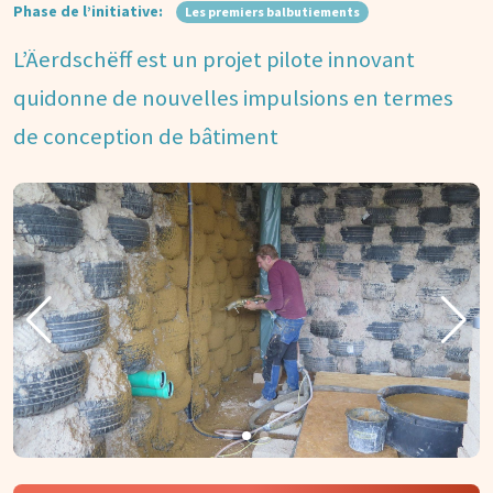
Phase de l’initiative:
Les premiers balbutiements
L’Äerdschëff est un projet pilote innovant
quidonne de nouvelles impulsions en termes
de conception de bâtiment