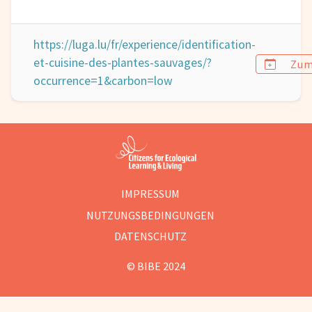
https://luga.lu/fr/experience/identification-
et-cuisine-des-plantes-sauvages/?
Zum
occurrence=1&carbon=low
IMPRESSUM
NUTZUNGSBEDINGUNGEN
DATENSCHUTZ
© BIBE 2024