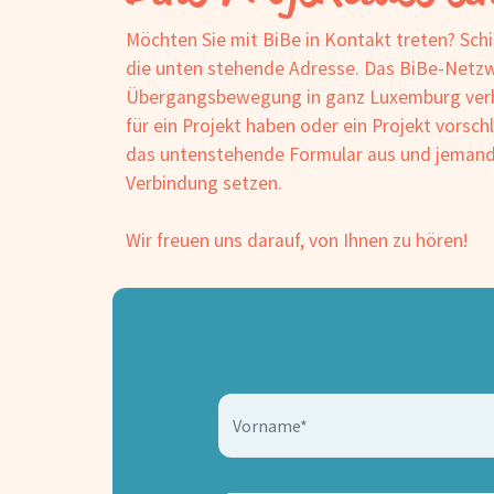
Möchten Sie mit BiBe in Kontakt treten? Schi
die unten stehende Adresse. Das BiBe-Netzwe
Übergangsbewegung in ganz Luxemburg verb
für ein Projekt haben oder ein Projekt vorsch
das untenstehende Formular aus und jemand w
Verbindung setzen.
Wir freuen uns darauf, von Ihnen zu hören!
Vorname*