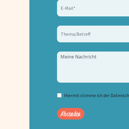
E-Mail*
Thema/Betreff
Hiermit stimme ich der Datensc
Absenden