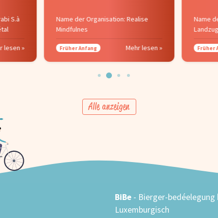
abi S.à
Name der Organisation: Realise
Name de
étal
Mindfulnes
Landzug
r lesen »
Mehr lesen »
Früher Anfang
Früher 
Alle anzeigen
BiBe
- Bierger-bedéelegung
Luxemburgisch