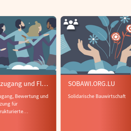
Landzugang und Flächenentwicklung für kleine Landwirte
SOBAWI.ORG.LU
ugang, Bewertung und
Solidarische Bauwirtschaft
zung für
trukturierte
rtschaft in Luxemburg