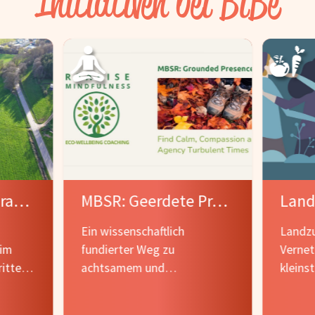
Initiativen bei BiBe
Kolrabi – Regenerative Landwirtschaft für das Luxemburg von morgen
MBSR: Geerdete Präsenz
Ein wissenschaftlich
Landz
 im
fundierter Weg zu
Vernet
itter
achtsamem und
kleins
 sich
nachhaltigem Wohlbefinden
Landwi
für Mensch und Umwelt.