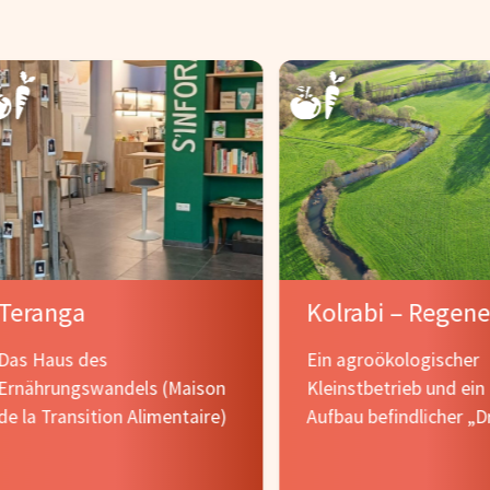
Teranga
Das Haus des
Ein agroökologischer
Ernährungswandels (Maison
Kleinstbetrieb und ein
de la Transition Alimentaire)
Aufbau befindlicher „Dr
Ort“ in Luxemburg, die
der regenerativen