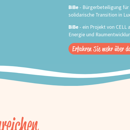
BiBe
- Bürgerbeteiligung für 
solidarische Transition in L
BiBe
- ein Projekt von CELL 
Energie und Raumentwicklu
Erfahren Sie mehr über d
nreichen