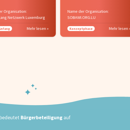
r Organisation:
Name der Organisation:
ang Netzwerk Luxemburg
SOBAWI.ORG.LU
Mehr lesen »
Mehr lesen 
Anfang
Konzeptphase
 bedeutet
Bürgerbeteiligung
auf