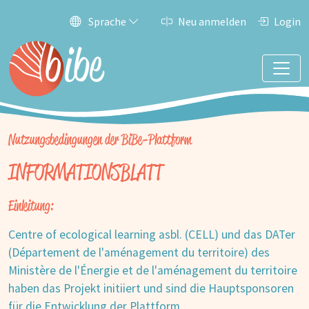
Sprache
Neu anmelden
Login
Nutzungsbedingungen der BiBe-Plattform
INFORMATIONSBLATT
Einleitung:
Centre of ecological learning asbl. (CELL) und das DATer
(Département de l'aménagement du territoire) des
Ministère de l'Énergie et de l'aménagement du territoire
haben das Projekt initiiert und sind die Hauptsponsoren
für die Entwicklung der Plattform.