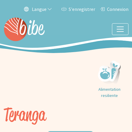
Langue
S'enregistrer
Connexion
Alimentation
resiliente
Teranga