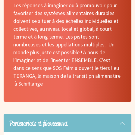
Les réponses à imaginer ou à promouvoir pour
favoriser des systèmes alimentaires durables
doivent se situer à des échelles individuelles et
collectives, au niveau local et global, à court
terme et à long terme. Les pistes sont
nombreuses et les appellations multiples. Un
monde plus juste est possible ! À nous de
l’imaginer et de l’inventer ENSEMBLE. C'est
dans ce sens que SOS Faim a ouvert le tiers lieu
TERANGA, la maison de la transitipn alimenatire
à Schifflange
Partenariats et financement