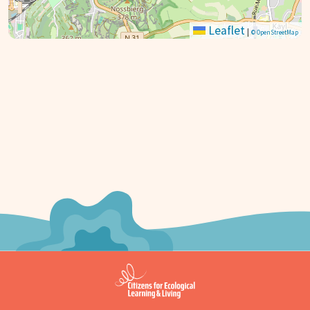
Leaflet
|
© OpenStreetMap