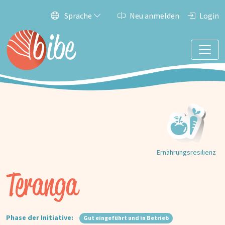
Sprache
Neu anmelden
Login
Ernährungs­resilienz
Teranga
Phase der Initiative:
Gut eingeführt und in Betrieb