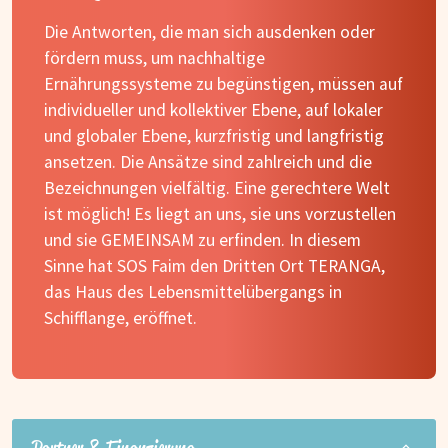
Die Antworten, die man sich ausdenken oder
fördern muss, um nachhaltige
Ernährungssysteme zu begünstigen, müssen auf
individueller und kollektiver Ebene, auf lokaler
und globaler Ebene, kurzfristig und langfristig
ansetzen. Die Ansätze sind zahlreich und die
Bezeichnungen vielfältig. Eine gerechtere Welt
ist möglich! Es liegt an uns, sie uns vorzustellen
und sie GEMEINSAM zu erfinden. In diesem
Sinne hat SOS Faim den Dritten Ort TERANGA,
das Haus des Lebensmittelübergangs in
Schifflange, eröffnet.