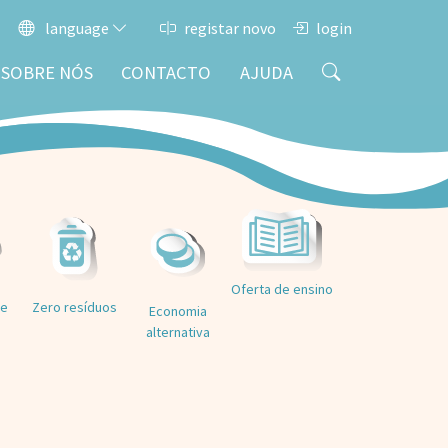
language
registar novo
login
SOBRE NÓS
CONTACTO
AJUDA
Oferta de ensino
de
Zero resíduos
Economia
alternativa