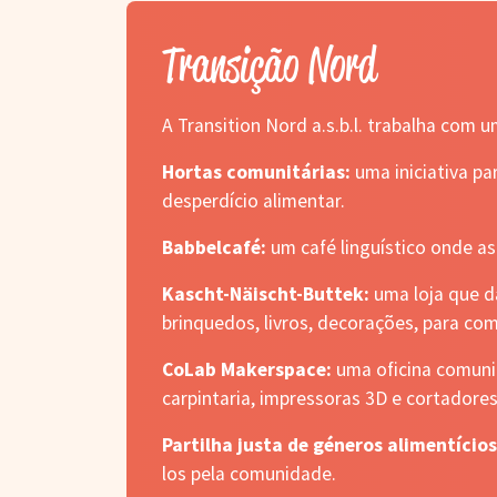
Transição Nord
A Transition Nord a.s.b.l. trabalha com
Hortas comunitárias:
uma iniciativa p
desperdício alimentar.
Babbelcafé:
um café linguístico onde a
Kascht-Näischt-Buttek:
uma loja que d
brinquedos, livros, decorações, para c
CoLab Makerspace:
uma oficina comunit
carpintaria, impressoras 3D e cortadore
Partilha justa de géneros alimentício
los pela comunidade.