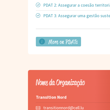
PDAT 2: Assegurar a coesão territori
PDAT 3: Assegurar uma gestão susten
More on PDATs
Nome da Organização
Transition Nord
transitionnord@cell.lu