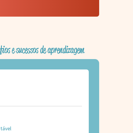
fios e sucessos de aprendizagem
tável