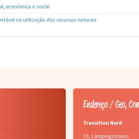
al, económica e social
tável na utilização dos recursos naturais
Endereço / Geo, Co
Transition Nord
10, Campingstrooss