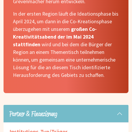
Grevenmacher herum entwickeln.
In der ersten Region läuft die Ideationsphase bis
April 2024, um dann in die Co-Kreationsphase
überzugehen mit unserem
großen Co-
Kreativitätsabend
der im Mai 2024
stattfinden
wird und bei dem die Bürger der
Region an einem Thementisch teilnehmen
können, um gemeinsam eine unternehmerische
Lösung für die an diesem Tisch identifizierte
Herausforderung des Gebiets zu schaffen.
Partner & Finanzierung
Institutions-Typ/Träger