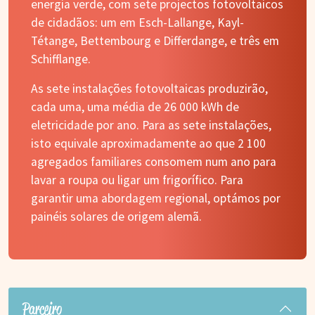
energia verde, com sete projectos fotovoltaicos
de cidadãos: um em Esch-Lallange, Kayl-
Tétange, Bettembourg e Differdange, e três em
Schifflange.
As sete instalações fotovoltaicas produzirão,
cada uma, uma média de 26 000 kWh de
eletricidade por ano. Para as sete instalações,
isto equivale aproximadamente ao que 2 100
agregados familiares consomem num ano para
lavar a roupa ou ligar um frigorífico. Para
garantir uma abordagem regional, optámos por
painéis solares de origem alemã.
Parceiro