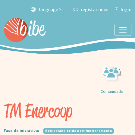
language
registar novo
login
Comunidade
TM Enercoop
Fase de iniciativa:
Bem estabelecido e em funcionamento