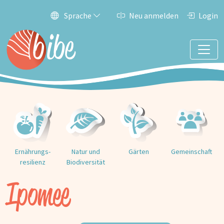
Sprache
Neu anmelden
Login
Ernährungs­
Natur und
Gärten
Gemeinschaft
resilienz
Biodiversität
Ipomee