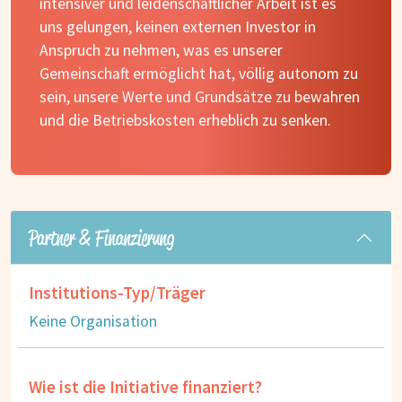
intensiver und leidenschaftlicher Arbeit ist es
uns gelungen, keinen externen Investor in
Anspruch zu nehmen, was es unserer
Gemeinschaft ermöglicht hat, völlig autonom zu
sein, unsere Werte und Grundsätze zu bewahren
und die Betriebskosten erheblich zu senken.
Partner & Finanzierung
Institutions-Typ/Träger
Keine Organisation
Wie ist die Initiative finanziert?