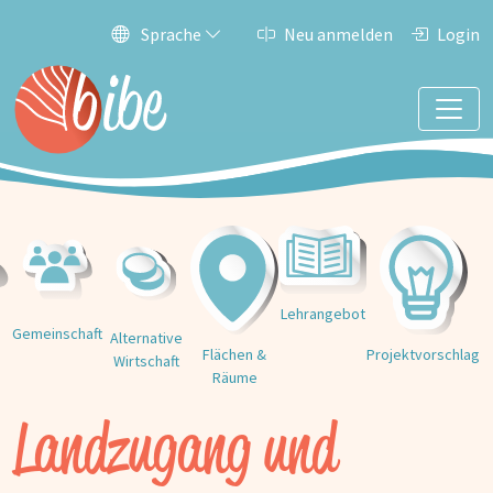
Sprache
Neu anmelden
Login
Lehrangebot
Gemeinschaft
Alternative
Projektvorschlag
Flächen &
Wirtschaft
Räume
Landzugang und