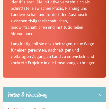
identifizieren. Die Initiative versteht sich als
Schnittstelle zwischen Praxis, Planung und
Landwirtschaft und fördert den Austausch
zwischen zivilgesellschaftlichen,
landwirtschaftlichen und institutionellen
Akteur:innen.
Langfristig soll sie dazu beitragen, neue Wege
für einen gerechten, nachhaltigen und
vielfältigen Zugang zu Land zu entwickeln und
konkrete Projekte in die Umsetzung zu bringen.
Partner & Finanzierung