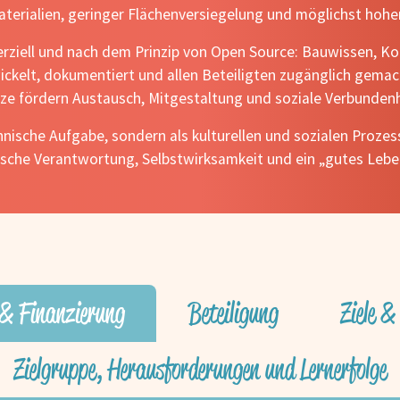
aterialien, geringer Flächenversiegelung und möglichst hohe
ziell und nach dem Prinzip von Open Source: Bauwissen, Ko
kelt, dokumentiert und allen Beteiligten zugänglich gemac
tze fördern Austausch, Mitgestaltung und soziale Verbundenh
hnische Aufgabe, sondern als kulturellen und sozialen Prozes
che Verantwortung, Selbstwirksamkeit und ein „gutes Leben 
 & Finanzierung
Beteiligung
Ziele 
Zielgruppe, Herausforderungen und Lernerfolge