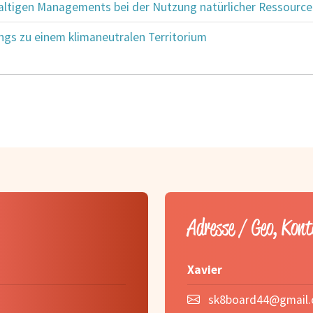
altigen Managements bei der Nutzung natürlicher Ressourc
gs zu einem klimaneutralen Territorium
Adresse / Geo, Kon
Xavier
sk8board44@gmail