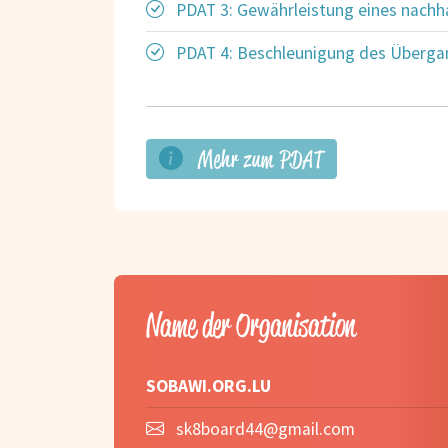
PDAT 3: Gewährleistung eines nachh
PDAT 4: Beschleunigung des Übergan
Mehr zum PDAT
Name der Organisation
SOBAWI.ORG.LU
sk8board44@gmail.com