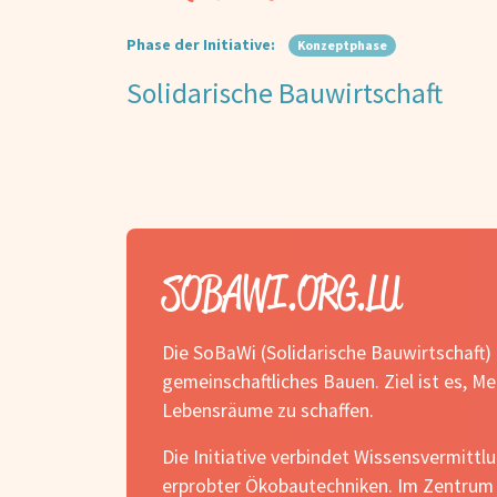
Phase der Initiative:
Konzeptphase
Solidarische Bauwirtschaft
SOBAWI.ORG.LU
Die SoBaWi (Solidarische Bauwirtschaft)
gemeinschaftliches Bauen. Ziel ist es, 
Lebensräume zu schaffen.
Die Initiative verbindet Wissensvermitt
erprobter Ökobautechniken. Im Zentrum 