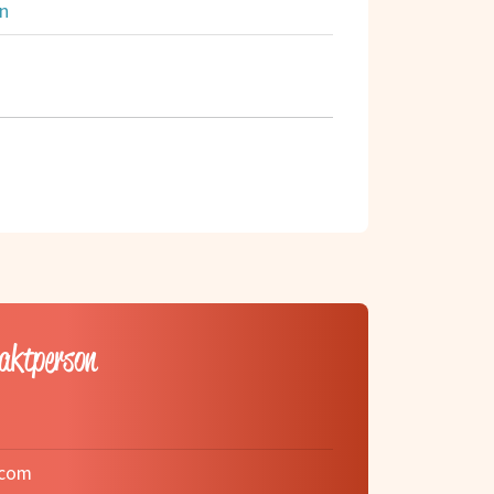
en
taktperson
.com