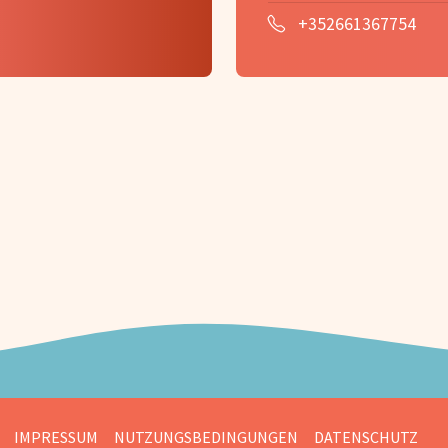
+352661367754
IMPRESSUM
NUTZUNGSBEDINGUNGEN
DATENSCHUTZ